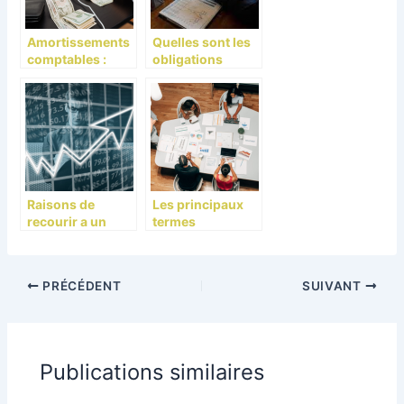
Amortissements
Quelles sont les
comptables :
obligations
l’essentiel a
personnelles et
savoir
financieres du
comptable public
?
Raisons de
Les principaux
recourir a un
termes
comptable pour
comptables et
les petites
financiers en
entreprises
anglais
PRÉCÉDENT
SUIVANT
Publications similaires