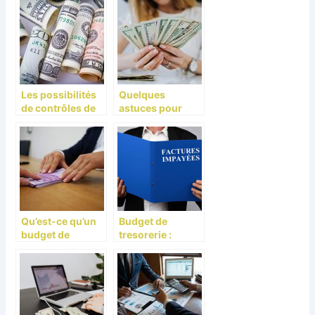
Les possibilités
Quelques
de contrôles de
astuces pour
son compte en
calculer son
banque.
épargne
Qu’est-ce qu’un
Budget de
budget de
tresorerie :
trésorerie ?
interet, contenu
et etablissement