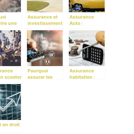
uoi
Assurance et
Assurance
ire une
investissement
Auto :
ance pour
immobilier : que
Comment
ux de
faut-il savoir ?
choisir plus
gnie ?
facilement ?
urance
Pourquoi
Assurance
n scooter
assurer les
habitation :
: Que
objets
assurer son
r ?
connectes ?
logement
 en droit