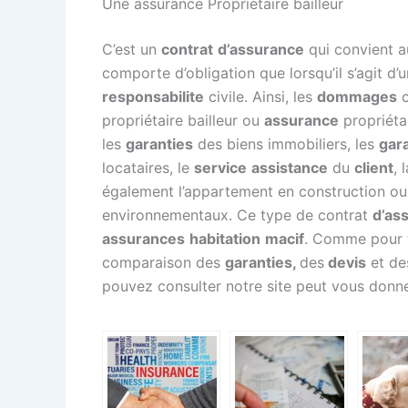
Une assurance Propriétaire bailleur
C’est un
contrat
d’assurance
qui convient a
comporte d’obligation que lorsqu’il s’agit d
responsabilite
civile. Ainsi, les
dommages
c
propriétaire bailleur ou
assurance
propriét
les
garanties
des biens immobiliers, les
gar
locataires, le
service
assistance
du
client
, 
également l’appartement en construction ou 
environnementaux. Ce type de contrat
d’as
assurances
habitation
macif
. Comme pour t
comparaison des
garanties,
des
devis
et d
pouvez consulter notre site peut vous donne