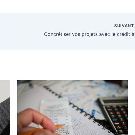
ances :
ages
SUIVAN
Concréti