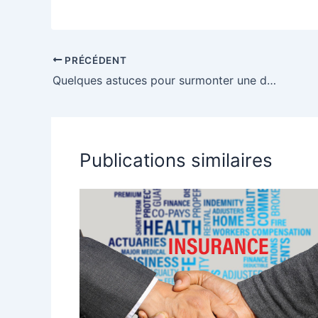
y’a à opter pour
les elements a
assur
une assurance
prendre en
role et
Smartphone
compte
avant
PRÉCÉDENT
Quelques astuces pour surmonter une dépense imprévue
Publications similaires