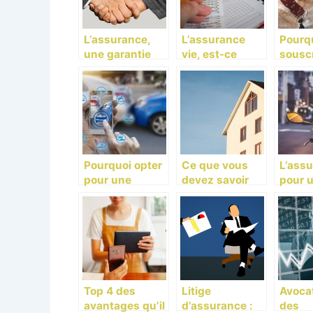
L’assurance,
L’assurance
Pourq
une garantie
vie, est-ce
souscr
pour
vraiment une
assur
l’entreprise en
bonne idée
anima
cas de
pour votre
compa
problème
épargne ?
Pourquoi opter
Ce que vous
L’ass
pour une
devez savoir
pour u
assurance au
sur les
125cc
tiers ?
assurances
reteni
habitations!
Top 4 des
Litige
Avocat
avantages qu’il
d’assurance :
des