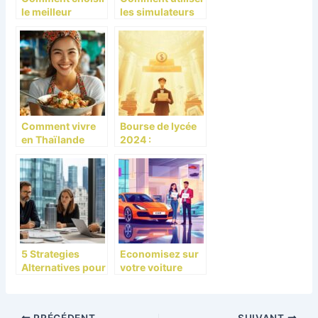
le meilleur
les simulateurs
cabinet de
en ligne pour un
gestion de
prêt personnel
patrimoine à
avantageux
Neuilly-sur-
Seine pour vos
besoins
financiers
Comment vivre
Bourse de lycée
en Thaïlande
2024 :
avec 1000 euros
Découvrez les
par mois :
nouveaux
découverte des
montants et
marchés
calendrier de
authentiques
versement
5 Strategies
Economisez sur
Alternatives pour
votre voiture
Seduire un Fonds
neuve grace au
d’Investissement
CGOS : Les
Entreprise en
secrets de la LOA
PRÉCÉDENT
SUIVANT