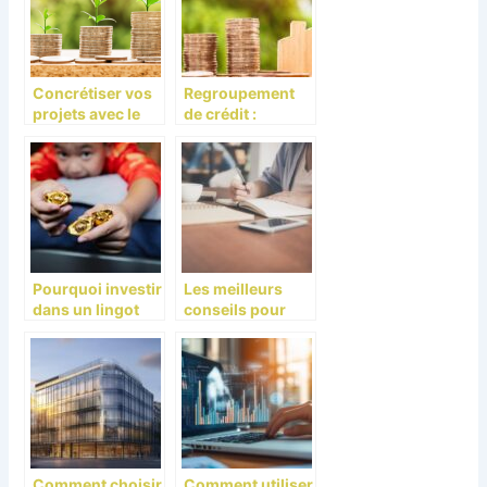
Concrétiser vos
Regroupement
projets avec le
de crédit :
crédit à la
pourquoi et
consommation
comment choisir
son organisme
de rachat ?
Pourquoi investir
Les meilleurs
dans un lingot
conseils pour
d’or : avantages
réussir en tant
et conseils
qu’étudiant en
pratiques
finance
Comment choisir
Comment utiliser