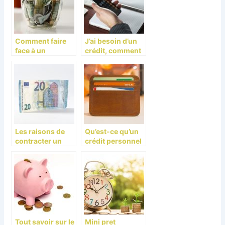
Comment faire
J’ai besoin d’un
face à un
crédit, comment
imprévu
faire ?
financier ?
Les raisons de
Qu’est-ce qu’un
contracter un
crédit personnel
bon crédit
? On en parle !
Tout savoir sur le
Mini pret