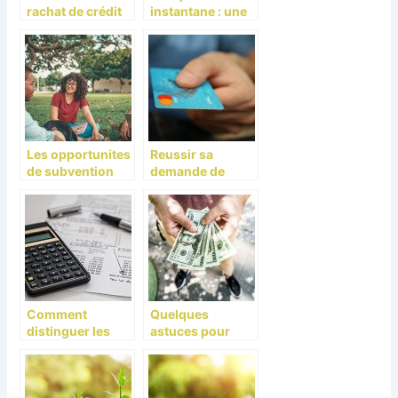
rachat de crédit
instantane : une
solution pour
depanner une
situation
d’urgence
Les opportunites
Reussir sa
de subvention
demande de
pour la rentree
credit et le gerer
universitaire
2015 – 2016
Comment
Quelques
distinguer les
astuces pour
crédits d’impôt
surmonter une
des réductions
dépense
d’impôt ?
imprévue