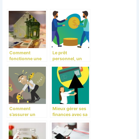
Comment
Le prêt
fonctionne une
personnel, un
marge de crédit
financement
pour
pour votre
investisseur
déménagement!
immobilier ?
Comment
Mieux gérer ses
s’assurer un
finances avec sa
crédit rapide et
carte de crédit!
satisfaisant?